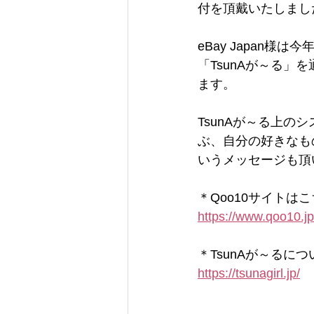
付を頂戴いたしまし
eBay Japan
「TsunAが～る
ます。
TsunAが～る上
ぶ、自分の好きなも
いうメッセージも頂
＊Qoo10サイトは
https://www.qoo10.jp
＊TsunAが～るに
https://tsunagirl.jp/