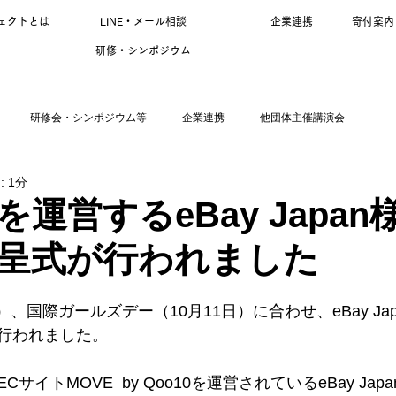
ェクトとは
LINE・メール相談
企業連携
寄付案内
研修・シンポジウム
研修会・シンポジウム等
企業連携
他団体主催講演会
 1分
0"を運営するeBay Japa
呈式が行われました
木）、国際ガールズデー（10月11日）に合わせ、eBay Ja
行われました。
サイトMOVE  by Qoo10を運営されているeBay Ja