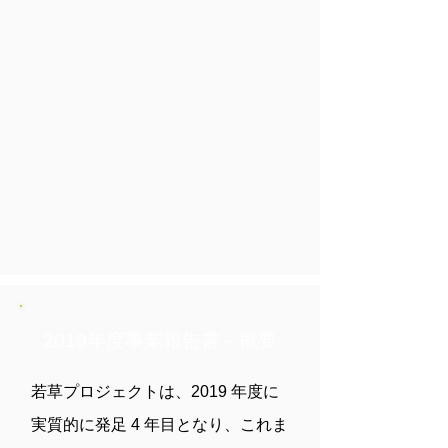
めには、事務局体制の整備が喫緊の課
題となっている。次年度の課題として
しっかり取り組んでいきたい。
2019年度事業報告書－概要
若草プロジェクトは、2019 年度に
実質的に発足 4 年目となり、これま